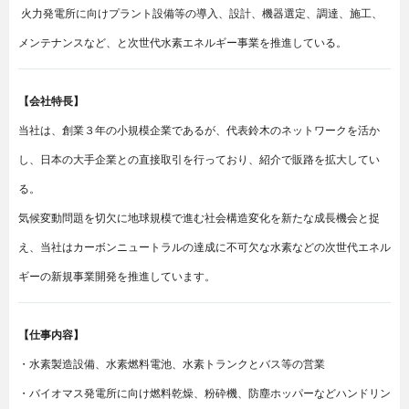
火力発電所に向けプラント設備等の導入、設計、機器選定、調達、施工、
メンテナンスなど、と次世代水素エネルギー事業を推進している。
【会社特長】
当社は、創業３年の小規模企業であるが、代表鈴木のネットワークを活か
し、日本の大手企業との直接取引を行っており、紹介で販路を拡大してい
る。
気候変動問題を切欠に地球規模で進む社会構造変化を新たな成長機会と捉
え、当社はカーボンニュートラルの達成に不可欠な水素などの次世代エネル
ギーの新規事業開発を推進しています。
【仕事内容】
・水素製造設備、水素燃料電池、水素トランクとバス等の営業
・バイオマス発電所に向け燃料乾燥、粉砕機、防塵ホッパーなどハンドリン