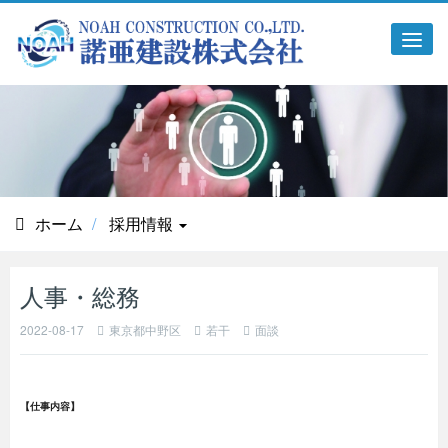
Tog
navi
ホーム
採用情報
人事・総務
2022-08-17
東京都中野区
若干
面談
【仕事内容】