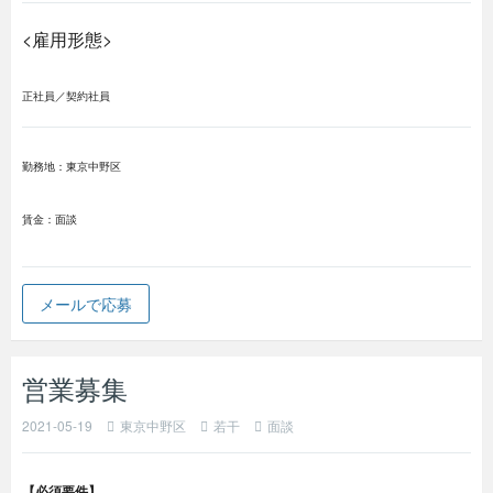
<
>
雇用形態
正社員／契約社員
勤務地：東京中野区
賃金：面談
メールで応募
営業募集
2021-05-19
東京中野区
若干
面談
【必須要件】