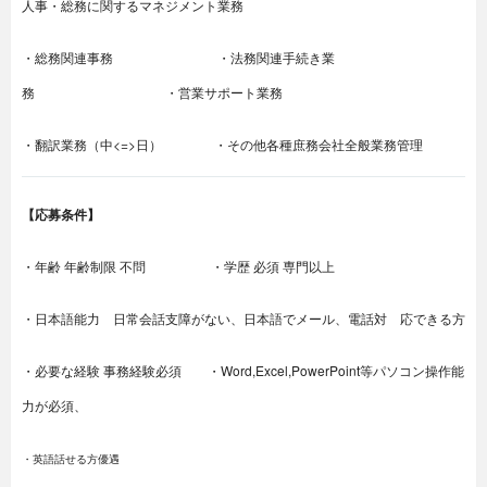
人事
・
総務に関するマネジメント業務
・
総務関連事務
・
法務関連手続き業
務
・
営業サポート業務
<=>
・
翻訳業務（中
日）
・
その他各種庶務会社全般業務管理
【
】
応募条件
・年齢
年齢制限
不問 ・
学歴
必須
専門以上
・日本語能力 日常会話支障がない、日本語でメール、電話対 応できる方
Word,Excel,PowerPoint
・必要な経験
事務経験必須 ・
等パソコン操作能
力が必須、
・英語話せる方優遇